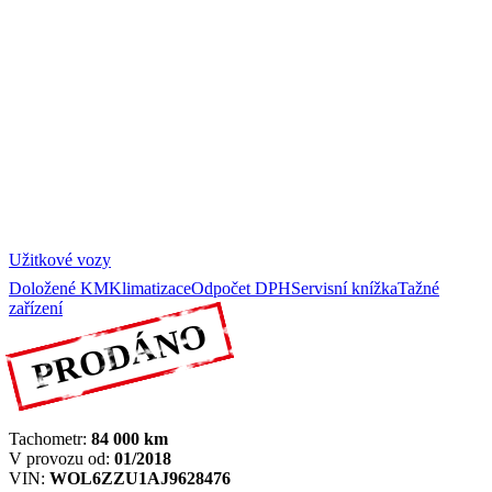
Užitkové vozy
Doložené KM
Klimatizace
Odpočet DPH
Servisní knížka
Tažné
zařízení
PRODÁNO
Tachometr:
84 000
km
V provozu od:
01/2018
VIN:
WOL6ZZU1AJ9628476