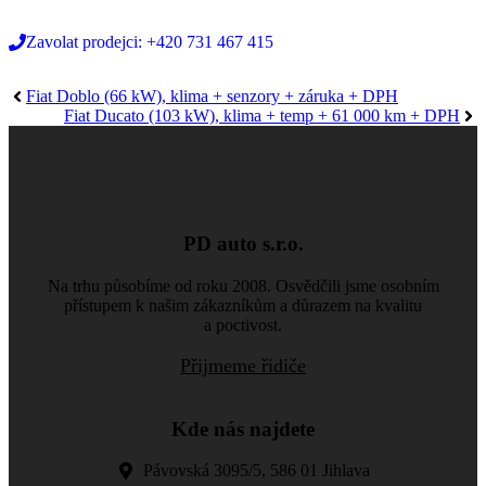
Zavolat prodejci: +420 731 467 415
Fiat Doblo (66 kW), klima + senzory + záruka + DPH
Fiat Ducato (103 kW), klima + temp + 61 000 km + DPH
PD auto s.r.o.
Na trhu působíme od roku 2008. Osvědčili jsme osobním
přístupem k našim zákazníkům a důrazem na kvalitu
a poctivost.
Přijmeme řidiče
Kde nás najdete
Pávovská 3095/5, 586 01 Jihlava