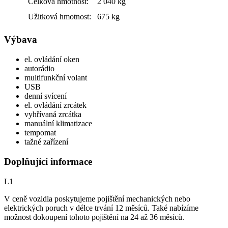
Celková hmotnost:
2 040 kg
Užitková hmotnost:
675 kg
Výbava
el. ovládání oken
autorádio
multifunkční volant
USB
denní svícení
el. ovládání zrcátek
vyhřívaná zrcátka
manuální klimatizace
tempomat
tažné zařízení
Doplňující informace
L1
V ceně vozidla poskytujeme pojištění mechanických nebo
elektrických poruch v délce trvání 12 měsíců. Také nabízíme
možnost dokoupení tohoto pojištění na 24 až 36 měsíců.