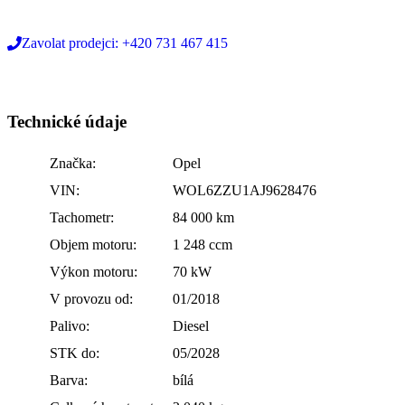
Zavolat prodejci: +420 731 467 415
Technické údaje
Značka:
Opel
VIN:
WOL6ZZU1AJ9628476
Tachometr:
84 000 km
Objem motoru:
1 248 ccm
Výkon motoru:
70 kW
V provozu od:
01/2018
Palivo:
Diesel
STK do:
05/2028
Barva:
bílá