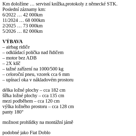
Km doložíme … servisní knížka,protokoly z německé STK.
Poslední záznamy km:
6/2022 … 42 000km
11/2024 … 68 000km
2/2025 … 73 000km
5/2026 … 82 000km
VÝBAVA
– airbag ridiče
– odkládací polička nad řidičem
– motor bez ADB
– 2X klíč
– tažné zařízení na 1000/500 kg
– celoroční pneu, vzorek cca 6 mm
– upínací oka v nákladovém prostoru
délka ložné plochy – cca 182 cm
šířka ložné plochy – cca 135 cm
mezi podběhem – cca 120 cm
výška ložného prostoru – cca 128 cm
panty 180°
možnost prohlídky na montážní jámě
podobné jako Fiat Doblo