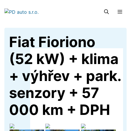
Přeskočit
na
ME
obsah
Fiat Fioriono
(52 kW) + klima
+ výhřev + park.
senzory + 57
000 km + DPH