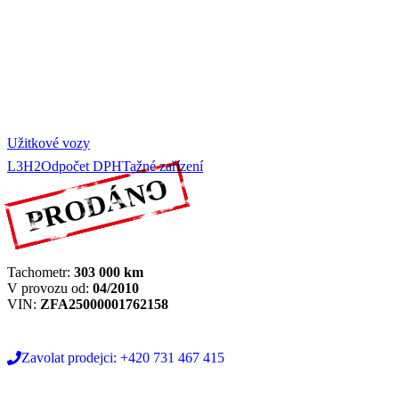
Užitkové vozy
L3H2
Odpočet DPH
Tažné zařízení
PRODÁNO
Tachometr:
303 000
km
V provozu od:
04/2010
VIN:
ZFA25000001762158
Zavolat prodejci: +420 731 467 415