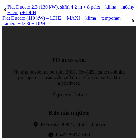
Fiat Ducato 2.3 (130 kW), skříň 4,2 m + 8 palet + klima + měchy
+ temp + DPH
Fiat Ducato (110 kW) – L3H2 + MAXI + klima + tempomat +
kamera + tz 3t + DPH
PD auto s.r.o.
Na trhu působíme od roku 2008. Osvědčili jsme osobním
přístupem k našim zákazníkům a důrazem na kvalitu
a poctivost.
Přijmeme řidiče
Kde nás najdete
Pávovská 3095/5, 586 01 Jihlava
Po-Pá 8:00-16:00