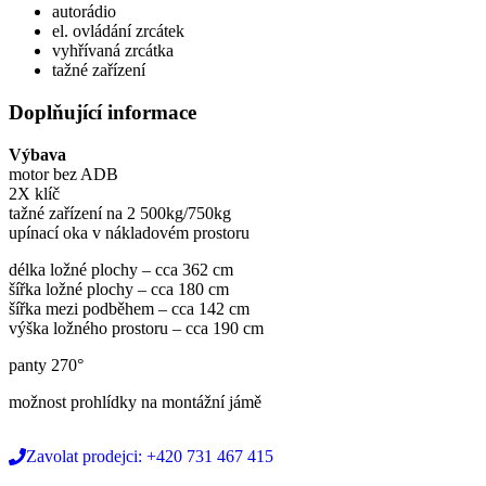
autorádio
el. ovládání zrcátek
vyhřívaná zrcátka
tažné zařízení
Doplňující informace
Výbava
motor bez ADB
2X klíč
tažné zařízení na 2 500kg/750kg
upínací oka v nákladovém prostoru
délka ložné plochy – cca 362 cm
šířka ložné plochy – cca 180 cm
šířka mezi podběhem – cca 142 cm
výška ložného prostoru – cca 190 cm
panty 270°
možnost prohlídky na montážní jámě
Zavolat prodejci: +420 731 467 415