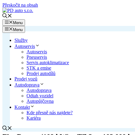
Přeskočit na obsah
Menu
Menu
Služby
Autoservis
Autoservis
Pneuservis
Servis autoklimatizace
STK a emise
Prodej autodílů
Prodej vozů
Autodoprava
Autodoprava
Odtah vozidel
Autopůjčovna
Kontakt
Kde přesně nás najdete?
Kariéra